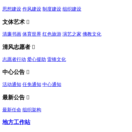
思想建设
作风建设
制度建设
组织建设
文体艺术

清廉书画
体育世界
红色旅游
演艺之家
佛教文化
清风志愿者

志愿者行动
爱心援助
雷锋文化
中心公告

活动通知
任免通知
中心通知
最新公告

最新任命
组织架构
地方工作站