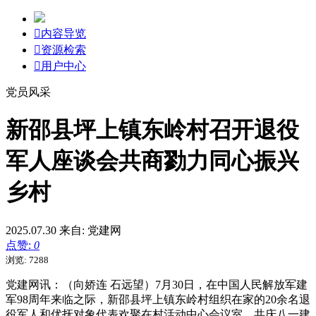

内容导览

资源检索

用户中心
党员风采
新邵县坪上镇东岭村召开退役
军人座谈会共商勠力同心振兴
乡村
2025.07.30
来自: 党建网
点赞:
0
浏览: 7288
党建网讯：（向娇连 石远望）7月30日，在中国人民解放军建
军98周年来临之际，新邵县坪上镇东岭村组织在家的20余名退
役军人和优抚对象代表欢聚在村活动中心会议室，共庆八一建