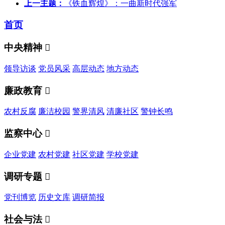
上一主题：
《铁血辉煌》：一曲新时代强军
首页
中央精神

领导访谈
党员风采
高层动态
地方动态
廉政教育

农村反腐
廉洁校园
警界清风
清廉社区
警钟长鸣
监察中心

企业党建
农村党建
社区党建
学校党建
调研专题

党刊博览
历史文库
调研简报
社会与法
