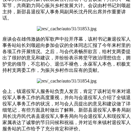
军节，共商勠力同心振兴乡村发展大计。会议由村书记刘颂超
主持，新邵县退役军人事务局副局长沈丹民出席并作重要讲
话。
座谈会在雄伟激扬的军歌声中拉开序幕，该村书记兼退役军人
事务站站长刘颂超向参加会议的全体同志汇报了今年来村里的
各项工作开展情况。之后，与会代表畅所欲言，给村支两委提
出了很好的意见和建议，并纷纷表示将坚守政治理想信念，拥
护党的领导，不忘初心、退伍不褪色，永葆军人本色，积极支
持村支两委工作，为振兴乡村作出应有的贡献。
会上，镇退役军人服务站负责人发言，肯定了该村近年来对退
役军人事务工作的高度重视，并向与会退役军人介绍了全镇退
役军人事务工作的状况，对与会人员提出的意见和建议做了详
细笔记，有些方面及时做出了解释。新邵县退役军人事务局副
局长沈丹民代表县退役军人事务局向与会退役军人和现役军人
家属表达了诚挚的节日问候和祝福，并对近年来镇村退役军人
服务站的工作给予了充分肯定和评价。