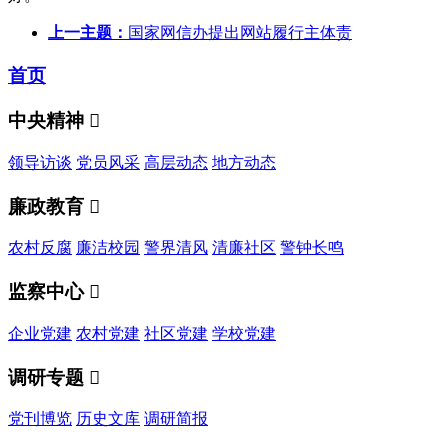
上一主题：
国家网信办提出网站履行主体责
首页
中央精神

领导访谈
党员风采
高层动态
地方动态
廉政教育

农村反腐
廉洁校园
警界清风
清廉社区
警钟长鸣
监察中心

企业党建
农村党建
社区党建
学校党建
调研专题

党刊博览
历史文库
调研简报