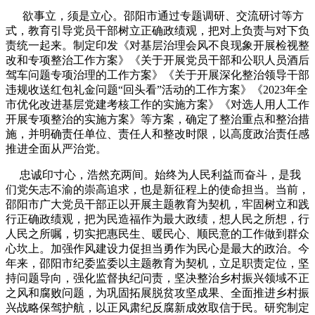
欲事立，须是立心。邵阳市通过专题调研、交流研讨等方
式，教育引导党员干部树立正确政绩观，把对上负责与对下负
责统一起来。制定印发《对基层治理会风不良现象开展检视整
改和专项整治工作方案》《关于开展党员干部和公职人员酒后
驾车问题专项治理的工作方案》《关于开展深化整治领导干部
违规收送红包礼金问题“回头看”活动的工作方案》《2023年全
市优化改进基层党建考核工作的实施方案》《对选人用人工作
开展专项整治的实施方案》等方案，确定了整治重点和整治措
施，并明确责任单位、责任人和整改时限，以高度政治责任感
推进全面从严治党。
忠诚印寸心，浩然充两间。始终为人民利益而奋斗，是我
们党矢志不渝的崇高追求，也是新征程上的使命担当。当前，
邵阳市广大党员干部正以开展主题教育为契机，牢固树立和践
行正确政绩观，把为民造福作为最大政绩，想人民之所想，行
人民之所嘱，切实把惠民生、暖民心、顺民意的工作做到群众
心坎上。加强作风建设力促担当勇作为民心是最大的政治。今
年来，邵阳市纪委监委以主题教育为契机，立足职责定位，坚
持问题导向，强化监督执纪问责，坚决整治乡村振兴领域不正
之风和腐败问题，为巩固拓展脱贫攻坚成果、全面推进乡村振
兴战略保驾护航，以正风肃纪反腐新成效取信于民。研究制定