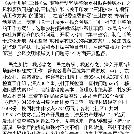
《关于开展“三湘护农”专项行动坚决整治乡村振兴领域不正之
风和腐败问题的若干措施》和《关于印发<“三湘护农”专项行
动工作方案>的通知》，在省纪委监委部署“三湘护农”专项行
动基础上，制定《关于开展乡村振兴领域“一间一社”集中整治
的工作方案》，选取乡村振兴领域就业帮扶车间、农民专业合
作社方面存在的突出问题，开展“小切口”集中整治。制定《关
于深化开展“四项监督”助推乡村振兴的实施方案》，聚焦防返
贫监测与帮扶、扶贫和乡村振兴项目管理、村级“微权力”运行
管理、乡风文明领域突出问题等4个方面开展监督。
民之所忧，我必念之；民之所盼，我必行之。深入开展“驻
场解剖麻雀式”工作，督促各县市区统筹抽调财政、审计、农
业农村、自然资源、巡察等部门精干力量354人组成36支驻场
检查工作组，深入36个重点村开展检查，查找问题526个，移
送问题线索16件。善除害者察其本，善理疾者绝其源。扎实开
展农村集体“三资”问题提级巡察整改，组织全市202个乡镇
（街道）3450个农村集体组织参与自查，清理村级经济合同
9508份，挽回村集体收入379.9万元；各村（社区）共对
132517个扶贫项后资产开展自查，涉及资产规模227.29亿元，
发现和督查整改问题2179个。今年以来，市纪委监委坚持严的
基调、采取严的措施加强对不实不细、作风散漫、帮扶不利等
不作为慢作为乱作为行为和贪污侵占、吃拿卡要等基层“微腐