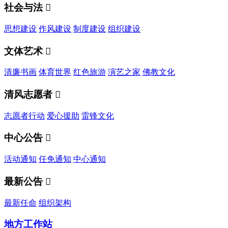
社会与法

思想建设
作风建设
制度建设
组织建设
文体艺术

清廉书画
体育世界
红色旅游
演艺之家
佛教文化
清风志愿者

志愿者行动
爱心援助
雷锋文化
中心公告

活动通知
任免通知
中心通知
最新公告

最新任命
组织架构
地方工作站