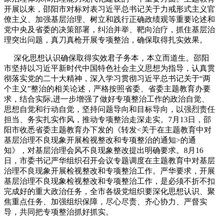
开展以来，邵阳市对标对表习近平总书记关于力戒形式主义官
僚主义、加强基层治理、树立和践行正确政绩观等重要论述和
党中央及省委的决策部署，纠治并举、靶向治疗，抓住基层治
理突出问题，真刀真枪开展专项整治，确保取得扎实效果。
深化思想认识确保取得实效君子务本，本立而道生。邵阳
市坚持以习近平新时代中国特色社会主义思想为指导，认真贯
彻落实党的二十大精神，深入学习贯彻习近平总书记关于“两
个主义”整治的相关论述，严格按照省委、省委主题教育办要
求，结合实际,进一步增强了做好专项整治工作的政治自觉、
思想自觉和行动自觉，坚持问题导向和目标导向，以强烈责任
担当、务实扎实作风，推动专项整治走深走实。7月13日，邵
阳市收悉省委主题教育办下发的《转发<关于在主题教育中对
基层治理不良现象开展检视整改和专项整治的通知>的通
知》，对基层治理会风不良现象整改提出明确要求。8月16
日，市委书记严华组织召开会议专题调度在主题教育中对基层
治理不良现象开展检视整改和专项整治工作。严华要求，开展
基层治理不良现象检视整改和专项整治工作，是必须不折不扣
完成好的重大政治任务，全市各级党组织要深化思想认识、聚
焦重点任务、加强组织保障，尽心尽责、齐心协力、严督实
导，共同把专项整治抓好抓实。