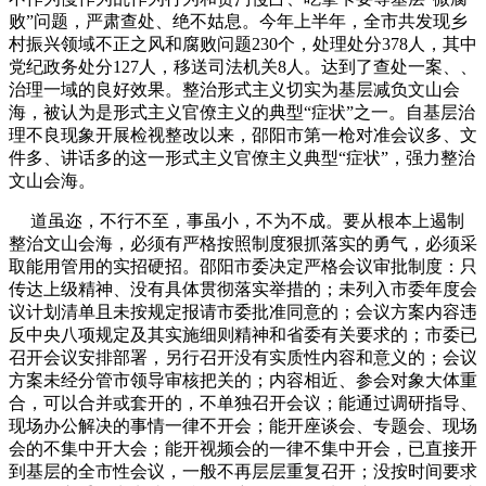
败”问题，严肃查处、绝不姑息。今年上半年，全市共发现乡
村振兴领域不正之风和腐败问题230个，处理处分378人，其中
党纪政务处分127人，移送司法机关8人。达到了查处一案、、
治理一域的良好效果。整治形式主义切实为基层减负文山会
海，被认为是形式主义官僚主义的典型“症状”之一。自基层治
理不良现象开展检视整改以来，邵阳市第一枪对准会议多、文
件多、讲话多的这一形式主义官僚主义典型“症状”，强力整治
文山会海。
道虽迩，不行不至，事虽小，不为不成。要从根本上遏制
整治文山会海，必须有严格按照制度狠抓落实的勇气，必须采
取能用管用的实招硬招。邵阳市委决定严格会议审批制度：只
传达上级精神、没有具体贯彻落实举措的；未列入市委年度会
议计划清单且未按规定报请市委批准同意的；会议方案内容违
反中央八项规定及其实施细则精神和省委有关要求的；市委已
召开会议安排部署，另行召开没有实质性内容和意义的；会议
方案未经分管市领导审核把关的；内容相近、参会对象大体重
合，可以合并或套开的，不单独召开会议；能通过调研指导、
现场办公解决的事情一律不开会；能开座谈会、专题会、现场
会的不集中开大会；能开视频会的一律不集中开会，已直接开
到基层的全市性会议，一般不再层层重复召开；没按时间要求