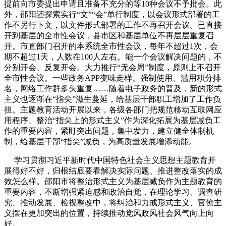
提前向市委提出申请且准备不充分的等10种会议不予批会。此
外，邵阳还探索实行“文”“会”单行制度，以会议形式部署的工
作不另行下文，以文件形式部署的工作不再召开会议。已直接
开到基层的全市性会议，县市区和基层单位不再层层重复召
开。市直部门召开的本系统全市性会议，每年不超过1次，会
期不超过1天，人数在100人左右。能一个会议解决问题的，不
分别开会、反复开会。大力推行“无会周”制度，原则上不召开
全市性会议。一些政务APP变味走样、强制使用、滥用积分排
名，网络工作群多头重复……随着电子政务的普及，新的形式
主义也逐渐在“指尖”滋生蔓延，给基层干部职工增加了工作负
担。主题教育活动开展以来，各级各部门把规范移动互联网应
用程序、整治“指尖上的形式主义”作为深化拓展为基层减负工
作的重要内容，紧盯突出问题，集中发力，建立健全体制机
制，给基层干部“指尖”减负，为高质量发展增添动能。
学习贯彻习近平新时代中国特色社会主义思想主题教育开
展得好不好，归根结底要看解决实际问题、推进整改落实的成
效怎么样。邵阳市将整治形式主义为基层减负作为主题教育的
重要内容，不断增强紧迫感和政治自觉，在理论学习、调查研
究、推动发展、检视整改中，将纠治和力戒形式主义、官僚主
义摆在更加突出的位置，持续推动党风政风社会风气向上向
好。