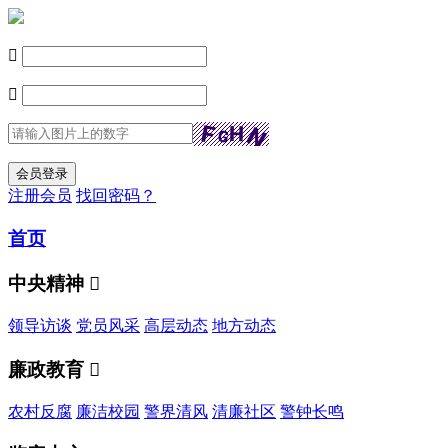


注册会员
找回密码？
首页
中央精神

领导访谈
党员风采
高层动态
地方动态
廉政教育

农村反腐
廉洁校园
警界清风
清廉社区
警钟长鸣