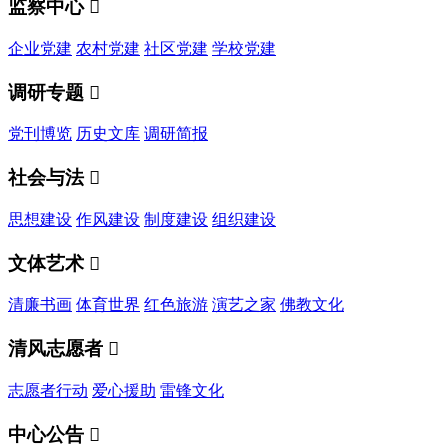
监察中心

企业党建
农村党建
社区党建
学校党建
调研专题

党刊博览
历史文库
调研简报
社会与法

思想建设
作风建设
制度建设
组织建设
文体艺术

清廉书画
体育世界
红色旅游
演艺之家
佛教文化
清风志愿者

志愿者行动
爱心援助
雷锋文化
中心公告
