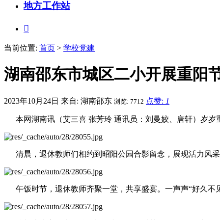
地方工作站

当前位置:
首页
>
学校党建
湖南邵东市城区二小开展重阳
2023年10月24日
来自: 湖南邵东
点赞:
1
浏览: 7712
本网湖南讯（艾三喜 张芳玲 通讯员：刘曼姣、唐轩）岁岁
清晨，退休教师们相约到昭阳公园合影留念，展现活力风采
午饭时节，退休教师齐聚一堂，共享盛宴。一声声“好久不见