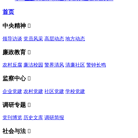
首页
中央精神

领导访谈
党员风采
高层动态
地方动态
廉政教育

农村反腐
廉洁校园
警界清风
清廉社区
警钟长鸣
监察中心

企业党建
农村党建
社区党建
学校党建
调研专题

党刊博览
历史文库
调研简报
社会与法
