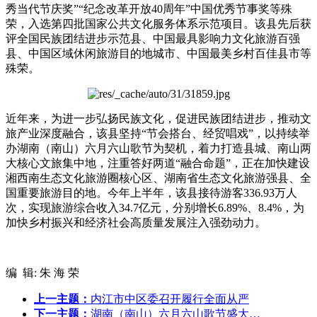
秀当代节庆奖”“纪念改革开放40周年”中国优秀节事奖等殊
荣，入选第四批国家公共文化服务体系示范项目。该县先后获
评全国民族团结进步示范县、中国最具影响力文化旅游百强
县、中国区域休闲旅游目的地城市、中国最美乡村百佳县市等
殊荣。
近年来，为进一步弘扬民族文化，促进民族团结进步，推动文
旅产业深度融合，该县坚持“节会搭台、经贸唱戏”，以持续举
办湖南（南山）六月六山歌节为契机，着力打造县城、南山两
大核心文旅集中地，注重答好两道“融合命题”，正在加快建设
湘西南生态文化旅游圈核心区、湖南省生态文化旅游强县、全
国重要旅游目的地。今年上半年，该县接待游客336.93万人
次，实现旅游综合收入34.7亿元，分别增长6.89%、8.4%，为
加快乡村振兴和经济社会高质量发展注入强劲动力。
编 辑: 朱 海 荣
上一主题：
内江市中区委召开履行全面从严
下一主题：
湖南（南山）六月六山歌节盛大…