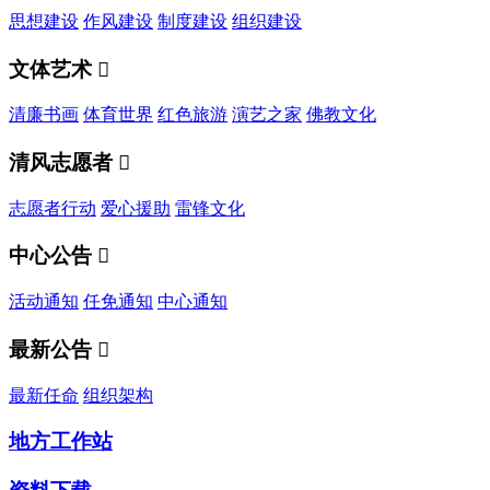
思想建设
作风建设
制度建设
组织建设
文体艺术

清廉书画
体育世界
红色旅游
演艺之家
佛教文化
清风志愿者

志愿者行动
爱心援助
雷锋文化
中心公告

活动通知
任免通知
中心通知
最新公告

最新任命
组织架构
地方工作站