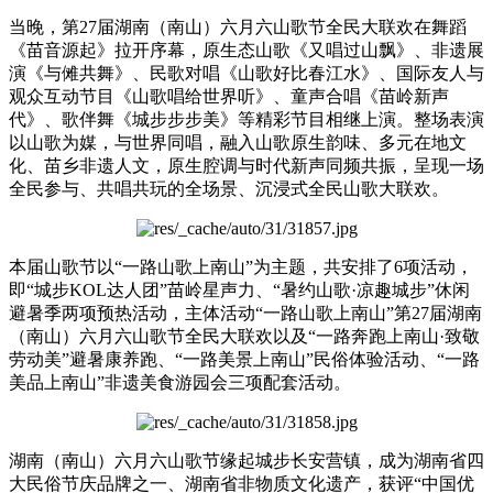
当晚，第27届湖南（南山）六月六山歌节全民大联欢在舞蹈
《苗音源起》拉开序幕，原生态山歌《又唱过山飘》、非遗展
演《与傩共舞》、民歌对唱《山歌好比春江水》、国际友人与
观众互动节目《山歌唱给世界听》、童声合唱《苗岭新声
代》、歌伴舞《城步步步美》等精彩节目相继上演。整场表演
以山歌为媒，与世界同唱，融入山歌原生韵味、多元在地文
化、苗乡非遗人文，原生腔调与时代新声同频共振，呈现一场
全民参与、共唱共玩的全场景、沉浸式全民山歌大联欢。
本届山歌节以“一路山歌上南山”为主题，共安排了6项活动，
即“城步KOL达人团”苗岭星声力、“暑约山歌·凉趣城步”休闲
避暑季两项预热活动，主体活动“一路山歌上南山”第27届湖南
（南山）六月六山歌节全民大联欢以及“一路奔跑上南山·致敬
劳动美”避暑康养跑、“一路美景上南山”民俗体验活动、“一路
美品上南山”非遗美食游园会三项配套活动。
湖南（南山）六月六山歌节缘起城步长安营镇，成为湖南省四
大民俗节庆品牌之一、湖南省非物质文化遗产，获评“中国优