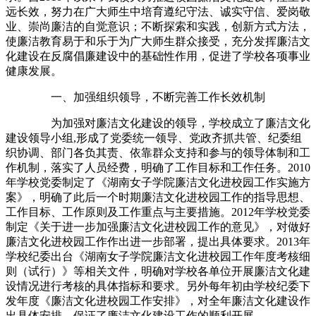
远长效，努力在广大师生中培育遵纪守法、诚实守信、爱岗敬
业、崇尚廉洁的自觉意识；不断探索和实践，创新方式方法，
使廉洁教育易于和乐于为广大师生群众接受，充分发挥廉洁文
化建设在反腐倡廉建设中的基础性作用，促进了学校各项事业
健康发展。
一、加强组织领导，不断完善工作长效机制
为加强对廉洁文化建设的领导，学校成立了廉洁文化
建设领导小组,形成了党委统一领导、党政齐抓共管、纪委组
织协调、部门各负其责、依靠群众支持和参与的领导体制和工
作机制，落实了人员经费，明确了工作目标和工作任务。2010
年学校党委制定了《湖南女子学院廉洁文化进校园工作实施方
案》，明确了此后一个时期廉洁文化进校园工作的指导思想、
工作目标、工作原则及工作重点与主要措施。2012年学校党委
制定《关于进一步加强廉洁文化进校园工作的意见》，对做好
廉洁文化进校园工作作出进一步部署，提出具体要求。2013年
学校纪委出台《湖南女子学院廉洁文化进校园工作年度考核细
则（试行）》等相关文件，明确对学校各单位开展廉洁文化建
设情况进行考核的具体指标和要求。另外每年初由学校纪委下
发年度《廉洁文化进校园工作安排》，对全年廉洁文化建设作
出具体安排，保证了廉洁文化建设工作的顺利开展。