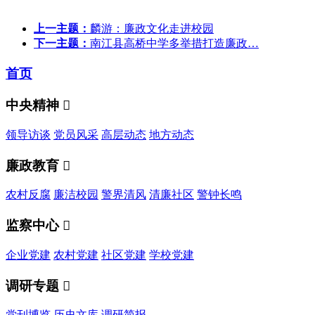
上一主题：
麟游：廉政文化走进校园
下一主题：
南江县高桥中学多举措打造廉政…
首页
中央精神

领导访谈
党员风采
高层动态
地方动态
廉政教育

农村反腐
廉洁校园
警界清风
清廉社区
警钟长鸣
监察中心

企业党建
农村党建
社区党建
学校党建
调研专题

党刊博览
历史文库
调研简报