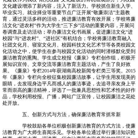
文化建设增添了新内容，注入了新活力。学校抓住新生入学、
毕业实习、就业择业等重要节点广泛开展“敬廉崇洁”主题教
育，通过灵活多样的活动，推进廉洁教育有效开展；学校将廉
洁文化“进农村”作为大学生“三下乡”活动的重要内容，开展问
卷调查及走访活动；举办廉洁文化书画展，促进廉洁文化“进
校园”与“进农村”、“进社区”有机结合；学校将廉洁教育融入
社团文化月、寝室文化月、校园科技文化艺术节等各类校园文
化活动之中，使学生在参与校园文化活动的同时潜移默化受到
廉洁教育的熏陶。学生成立校报《廉泉》专栏创作组，积极开
展知识宣传、文章交流等廉洁教育主题活动，产生了良好效
果。《廉泉》专栏2014年获湖南高校新闻专栏类三等奖。2015
年《廉泉》专栏向全校征集校园廉洁故事，让学生用发现美的
眼睛，去发现身边平凡而感人的廉洁事迹，去追寻亲友身上平
常而崇高的廉洁精神，评选了一批兼具思想性和艺术性的好作
品，学校利用校报、广播，网站广泛宣传，让校园廉洁之花处
处开放。
五、创新方式与方法，确保廉洁教育常抓常新
学校鼓励各单位积极创新廉洁教育的方式方法，使廉
洁教育为广大师生喜闻乐见。学校各单位通过举行廉洁知识抢