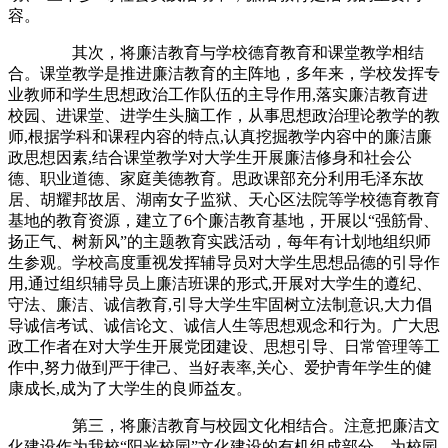
容。
其次，将廉洁教育与学校德育教育和课堂教学相结
合。课堂教学是推进廉洁教育的主阵地，多年来，学校发挥专
业教师和学生思想政治工作队伍的主导作用,落实廉洁教育进
校园、进课堂、进学生头脑工作，从事思想政治理论教学的教
师,根据学科和课程内容的特点,认真挖掘教学内容中的廉洁廉
政思想因素,结合课堂教学对大学生开展廉洁修身和社会公
德、职业道德、家庭美德教育。思政课部充分利用毛泽东故
居、胡耀邦故居、湖南女子监狱、天心区法院等学校德育教育
基地的教育资源，建立了6个廉洁教育基地，开展以“强筋骨、
扬正气、树新风”的主题教育实践活动，每年有计划地组织师
生参观。学校高度重视发挥辅导员对大学生思想品德的引导作
用,通过组织辅导员上廉洁班课的形式,开展对大学生的遵纪、
守法、廉洁、诚信教育,引导大学生牢固树立法制意识,大力倡
导诚信考试、诚信论文、诚信人生等思想观念和行为。广大思
政工作者在对大学生开展党团建设、思想引导、日常管理等工
作中,努力做到严于律己、当好表率,关心、爱护青年学生的健
康成长,成为了大学生的良师益友。
第三，将廉洁教育与校园文化相结合。注意把廉洁文
化建设作为我校“阳光校园”文化建设的有机组成部分，为校园