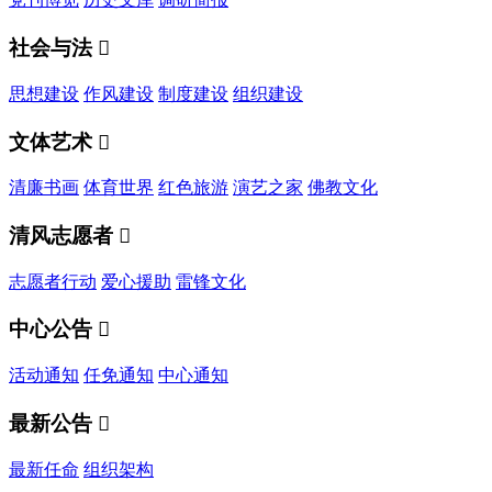
社会与法

思想建设
作风建设
制度建设
组织建设
文体艺术

清廉书画
体育世界
红色旅游
演艺之家
佛教文化
清风志愿者

志愿者行动
爱心援助
雷锋文化
中心公告

活动通知
任免通知
中心通知
最新公告

最新任命
组织架构