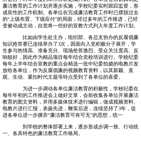
廉洁教育的工作计划并逐步实施，学校纪委实时跟踪监督，形
成良性的工作机制。各单位在完成廉洁教育工作时已摆脱过去
的“上级布置、下级应付”的局面，经过多年的工作推进，已经
变被动成主动，自觉将一些好的宣教方式列入年度工作计划。
比如由学生处主办，组织部、各总支协办的反腐倡廉
知识抢答赛已连续举办了3次，因面向入党积极分子展开，学
生参与热情高、准备充分、现场抢答激烈、受众关注度高、反
响较好，因此作为精品项目每年结合党校培训进行。学校纪委
每年上半年结合宣教的重点会精选一批中纪委拍摄的电教片发
放给各单位，作为反腐倡廉的视频教育资料，以其新颖、直
观、生动、紧扣时代主题等特点受到了各单位的喜爱。
为进一步调动各单位廉洁教育的积极性，学校纪委在
每年年初的工作推进会上做好文章，会前收集各单位开展廉洁
教育的图文资料，并用多媒体技术进行编辑，做成视频资料、
电教片进行汇报，表扬先进，鞭策后进，连续坚持了3年，促
进各单位进一步摒弃“廉洁教育可有可无”的思想，统一
到学校的整体部署上来，逐步形成步调一致、行动统
一、各具特色的廉洁教育工作格局。