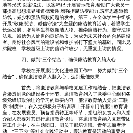
地等形式,以案说法、以案释纪,开展警示教育,帮助广大党员干
部提高思想境界和道德素质,增强拒腐防变能力,筑牢思想道德
防线，减少和预防腐败问题的发生。第三，在全体学生中组织
开展“敬廉崇洁、诚信守法”为主题的廉洁教育活动，着眼学生
长远发展，培育学生尊敬廉洁人物、推崇廉洁行为、遵守法律
法规、诚信为人处世的良好品质，为成为未来社会的合格建设
者、良好社会风气的建设者和维护者打下坚实的基础。同比兄
弟院校，学校越级上访的信访件较少，无重复上访的情况。
四、做到“三个结合”，确保廉洁教育入脑入心
学校在开展廉洁文化进校园工作中，努力做到“三个
结合”，确保廉洁教育入脑入心，达到最佳效果。
首先，将廉洁教育与学校党建工作相结合，把廉洁教
育渗透到党的建设各个环节。廉洁教育列入了党委中心组和各
级党组织政治理论学习的重要内容；廉洁教育纳入党员“三联
系”制度中；在入党积极分子培训班上开辟专门的廉洁教育讲
座，在发展党员、预备党员转正等环节，党组织负责人和入党
介绍人都要对其进行廉洁教育谈话；将廉洁教育纳入党建带团
建工作之中，在主题团日、团员干部培训班、青年志愿者活
动、“三下乡”等社会实践活动中，廉洁教育是活动的重要内