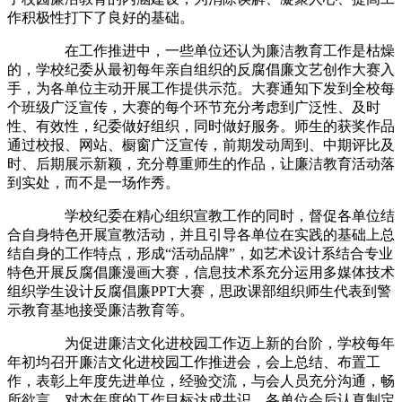
作积极性打下了良好的基础。
在工作推进中，一些单位还认为廉洁教育工作是枯燥
的，学校纪委从最初每年亲自组织的反腐倡廉文艺创作大赛入
手，为各单位主动开展工作提供示范。大赛通知下发到全校每
个班级广泛宣传，大赛的每个环节充分考虑到广泛性、及时
性、有效性，纪委做好组织，同时做好服务。师生的获奖作品
通过校报、网站、橱窗广泛宣传，前期发动周到、中期评比及
时、后期展示新颖，充分尊重师生的作品，让廉洁教育活动落
到实处，而不是一场作秀。
学校纪委在精心组织宣教工作的同时，督促各单位结
合自身特色开展宣教活动，并且引导各单位在实践的基础上总
结自身的工作特点，形成“活动品牌”，如艺术设计系结合专业
特色开展反腐倡廉漫画大赛，信息技术系充分运用多媒体技术
组织学生设计反腐倡廉PPT大赛，思政课部组织师生代表到警
示教育基地接受廉洁教育等。
为促进廉洁文化进校园工作迈上新的台阶，学校每年
年初均召开廉洁文化进校园工作推进会，会上总结、布置工
作，表彰上年度先进单位，经验交流，与会人员充分沟通，畅
所欲言，对本年度的工作目标达成共识。各单位会后认真制定