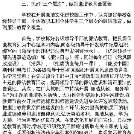
三、抓好“三个层次”，做到廉洁教育全覆盖
学校在开展廉洁文化进校园工作中，认真抓好学校各
级领导干部、全体教职工和全体学生三个层次的廉洁教育，做
到廉洁教育全覆盖。
首先，学校抓好各级领导干部的廉洁教育。把反腐倡
廉教育列为中心组学习内容,向各级领导干部发放中纪委组织
编写的《领导干部违纪违法典型案例警示录》、《优秀领导干
部先进事迹选编》和《廉洁日志》等，同时每年征订《党风廉
政建设》、《清风》、《拒腐防变每月一课》、《廉政中国》
期刊和电教片,为各级领导干部和党组织开展党风廉政教育提
供学习资料；在党员领导干部中开展“廉政勤政和遵纪守法”为
主题的廉洁教育活动，提高领导干部的廉洁意识和清正廉洁的
自觉性。其次，在广大教职工中持续开展“廉洁从教、服务学
生”为主题的廉洁教育活动，大力推进师德师风和学风建设,在
教师节前夕开展师德标兵和师德建设先进集体评选表彰活动,
把廉洁教育贯穿师德建设的各个环节,努力提高教职员工的职
业道德修养和廉洁自律意识,弘扬淡泊名利、廉洁从教、学为
人师、行为世范的优良教风。在常态化开展正面宣传、典型示
范教育的同时,学校还组织党员干部通过听取有关专家的专题
讲座、观看剖析违法违纪典型案例的电教片、参观警示教育基