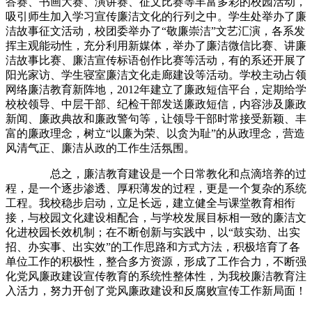
答赛、书画大赛、演讲赛、征文比赛等丰富多彩的校园活动，
吸引师生加入学习宣传廉洁文化的行列之中。学生处举办了廉
洁故事征文活动，校团委举办了“敬廉崇洁”文艺汇演，各系发
挥主观能动性，充分利用新媒体，举办了廉洁微信比赛、讲廉
洁故事比赛、廉洁宣传标语创作比赛等活动，有的系还开展了
阳光家访、学生寝室廉洁文化走廊建设等活动。学校主动占领
网络廉洁教育新阵地，2012年建立了廉政短信平台，定期给学
校校领导、中层干部、纪检干部发送廉政短信，内容涉及廉政
新闻、廉政典故和廉政警句等，让领导干部时常接受新颖、丰
富的廉政理念，树立“以廉为荣、以贪为耻”的从政理念，营造
风清气正、廉洁从政的工作生活氛围。
总之，廉洁教育建设是一个日常教化和点滴培养的过
程，是一个逐步渗透、厚积薄发的过程，更是一个复杂的系统
工程。我校稳步启动，立足长远，建立健全与课堂教育相衔
接，与校园文化建设相配合，与学校发展目标相一致的廉洁文
化进校园长效机制；在不断创新与实践中，以“鼓实劲、出实
招、办实事、出实效”的工作思路和方式方法，积极培育了各
单位工作的积极性，整合多方资源，形成了工作合力，不断强
化党风廉政建设宣传教育的系统性整体性，为我校廉洁教育注
入活力，努力开创了党风廉政建设和反腐败宣传工作新局面！