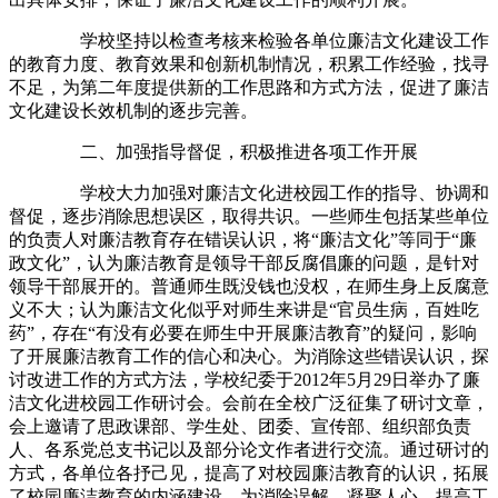
学校坚持以检查考核来检验各单位廉洁文化建设工作
的教育力度、教育效果和创新机制情况，积累工作经验，找寻
不足，为第二年度提供新的工作思路和方式方法，促进了廉洁
文化建设长效机制的逐步完善。
二、加强指导督促，积极推进各项工作开展
学校大力加强对廉洁文化进校园工作的指导、协调和
督促，逐步消除思想误区，取得共识。一些师生包括某些单位
的负责人对廉洁教育存在错误认识，将“廉洁文化”等同于“廉
政文化”，认为廉洁教育是领导干部反腐倡廉的问题，是针对
领导干部展开的。普通师生既没钱也没权，在师生身上反腐意
义不大；认为廉洁文化似乎对师生来讲是“官员生病，百姓吃
药”，存在“有没有必要在师生中开展廉洁教育”的疑问，影响
了开展廉洁教育工作的信心和决心。为消除这些错误认识，探
讨改进工作的方式方法，学校纪委于2012年5月29日举办了廉
洁文化进校园工作研讨会。会前在全校广泛征集了研讨文章，
会上邀请了思政课部、学生处、团委、宣传部、组织部负责
人、各系党总支书记以及部分论文作者进行交流。通过研讨的
方式，各单位各抒己见，提高了对校园廉洁教育的认识，拓展
了校园廉洁教育的内涵建设，为消除误解、凝聚人心、提高工